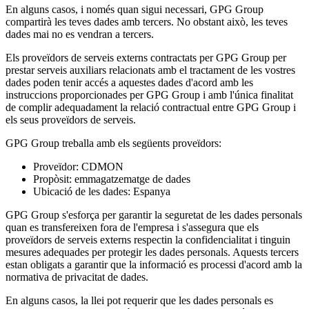
En alguns casos, i només quan sigui necessari, GPG Group
compartirà les teves dades amb tercers. No obstant això, les teves
dades mai no es vendran a tercers.
Els proveïdors de serveis externs contractats per GPG Group per
prestar serveis auxiliars relacionats amb el tractament de les vostres
dades poden tenir accés a aquestes dades d'acord amb les
instruccions proporcionades per GPG Group i amb l'única finalitat
de complir adequadament la relació contractual entre GPG Group i
els seus proveïdors de serveis.
GPG Group treballa amb els següents proveïdors:
Proveïdor: CDMON
Propòsit: emmagatzematge de dades
Ubicació de les dades: Espanya
GPG Group s'esforça per garantir la seguretat de les dades personals
quan es transfereixen fora de l'empresa i s'assegura que els
proveïdors de serveis externs respectin la confidencialitat i tinguin
mesures adequades per protegir les dades personals. Aquests tercers
estan obligats a garantir que la informació es processi d'acord amb la
normativa de privacitat de dades.
En alguns casos, la llei pot requerir que les dades personals es