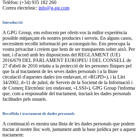
Telèfon: (+34) 935 182 260
Correu electrònic:
info@g-pg.com
Introducció
A GPG Group, ens esforcem per oferir-vos la millor experiència
possible mitjançant els nostres productes i serveis. En alguns casos,
necessitem recollir informació per aconseguir-ho. Ens preocupa la
vostra privacitat i creiem que hem de ser transparents sobre això. Per
tant, i d'acord amb les disposicions del REGLAMENT (UE)
2016/679 DEL PARLAMENT EUROPEU I DEL CONSELL de
27 d'abril de 2016 relatiu a la protecció de les persones físiques pel
que fa al tractament de les seves dades personals i a la lliure
circulació d'aquestes dades (en endavant, el «RGPD»), i la Llei
34/2002, d«11 de juliol, de Serveis de la Societat de la Informació i
de Comerç Electrònic (en endavant, »LSSI»), GPG Group l'informa
que, com a responsable del tractament, tractarà les dades personals
facilitades pels usuaris.
Recollida i tractament de dades personals
A continuació es mostra una llista de les dades personals que podem
tractar al nostre lloc web, juntament amb la base jurídica per a aquest
tractament: