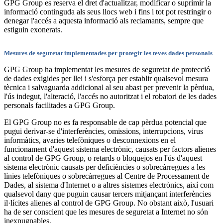
GPG Group es reserva el dret d'actualitzar, modificar o suprimir la
informació continguda als seus llocs web i fins i tot pot restringir o
denegar l'accés a aquesta informació als reclamants, sempre que
estiguin exonerats.
Mesures de seguretat implementades per protegir les teves dades personals
GPG Group ha implementat les mesures de seguretat de protecció
de dades exigides per llei i s'esforça per establir qualsevol mesura
tècnica i salvaguarda addicional al seu abast per prevenir la pèrdua,
l'ús indegut, l'alteració, l'accés no autoritzat i el robatori de les dades
personals facilitades a GPG Group.
El GPG Group no es fa responsable de cap pèrdua potencial que
pugui derivar-se d'interferències, omissions, interrupcions, virus
informàtics, avaries telefòniques o desconnexions en el
funcionament d'aquest sistema electrònic, causats per factors alienes
al control de GPG Group, o retards o bloquejos en l'ús d'aquest
sistema electrònic causats per deficiències o sobrecàrregues a les
línies telefòniques o sobrecàrregues al Centre de Processament de
Dades, al sistema d'Internet o a altres sistemes electrònics, així com
qualsevol dany que puguin causar tercers mitjançant interferències
il·lícites alienes al control de GPG Group. No obstant això, l'usuari
ha de ser conscient que les mesures de seguretat a Internet no són
inexpugnables.