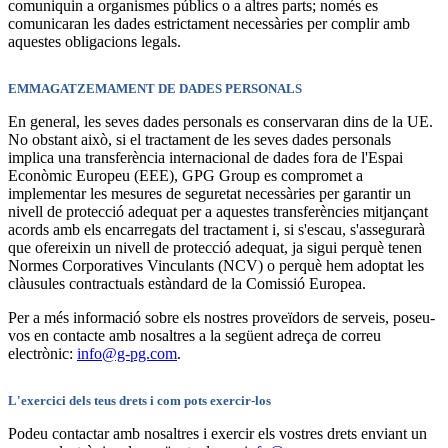
comuniquin a organismes públics o a altres parts; només es
comunicaran les dades estrictament necessàries per complir amb
aquestes obligacions legals.
EMMAGATZEMAMENT DE DADES PERSONALS
En general, les seves dades personals es conservaran dins de la UE.
No obstant això, si el tractament de les seves dades personals
implica una transferència internacional de dades fora de l'Espai
Econòmic Europeu (EEE), GPG Group es compromet a
implementar les mesures de seguretat necessàries per garantir un
nivell de protecció adequat per a aquestes transferències mitjançant
acords amb els encarregats del tractament i, si s'escau, s'assegurarà
que ofereixin un nivell de protecció adequat, ja sigui perquè tenen
Normes Corporatives Vinculants (NCV) o perquè hem adoptat les
clàusules contractuals estàndard de la Comissió Europea.
Per a més informació sobre els nostres proveïdors de serveis, poseu-
vos en contacte amb nosaltres a la següent adreça de correu
electrònic:
info@g-pg.com
.
L'exercici dels teus drets i com pots exercir-los
Podeu contactar amb nosaltres i exercir els vostres drets enviant un