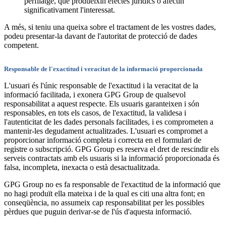
perfilatge, que produeixin efectes jurídics o afectin
significativament l'interessat.
A més, si teniu una queixa sobre el tractament de les vostres dades,
podeu presentar-la davant de l'autoritat de protecció de dades
competent.
Responsable de l'exactitud i veracitat de la informació proporcionada
L'usuari és l'únic responsable de l'exactitud i la veracitat de la
informació facilitada, i exonera GPG Group de qualsevol
responsabilitat a aquest respecte. Els usuaris garanteixen i són
responsables, en tots els casos, de l'exactitud, la validesa i
l'autenticitat de les dades personals facilitades, i es comprometen a
mantenir-les degudament actualitzades. L'usuari es compromet a
proporcionar informació completa i correcta en el formulari de
registre o subscripció. GPG Group es reserva el dret de rescindir els
serveis contractats amb els usuaris si la informació proporcionada és
falsa, incompleta, inexacta o està desactualitzada.
GPG Group no es fa responsable de l'exactitud de la informació que
no hagi produït ella mateixa i de la qual es citi una altra font; en
conseqüència, no assumeix cap responsabilitat per les possibles
pèrdues que puguin derivar-se de l'ús d'aquesta informació.