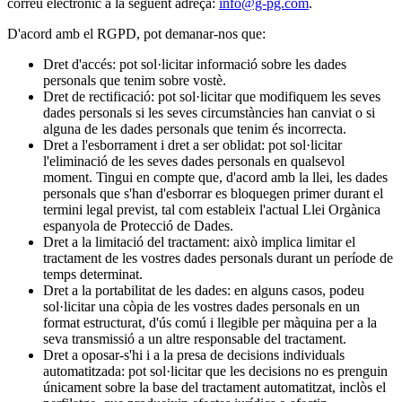
correu electrònic a la següent adreça:
info@g-pg.com
.
D'acord amb el RGPD, pot demanar-nos que:
Dret d'accés: pot sol·licitar informació sobre les dades
personals que tenim sobre vostè.
Dret de rectificació: pot sol·licitar que modifiquem les seves
dades personals si les seves circumstàncies han canviat o si
alguna de les dades personals que tenim és incorrecta.
Dret a l'esborrament i dret a ser oblidat: pot sol·licitar
l'eliminació de les seves dades personals en qualsevol
moment. Tingui en compte que, d'acord amb la llei, les dades
personals que s'han d'esborrar es bloquegen primer durant el
termini legal previst, tal com estableix l'actual Llei Orgànica
espanyola de Protecció de Dades.
Dret a la limitació del tractament: això implica limitar el
tractament de les vostres dades personals durant un període de
temps determinat.
Dret a la portabilitat de les dades: en alguns casos, podeu
sol·licitar una còpia de les vostres dades personals en un
format estructurat, d'ús comú i llegible per màquina per a la
seva transmissió a un altre responsable del tractament.
Dret a oposar-s'hi i a la presa de decisions individuals
automatitzada: pot sol·licitar que les decisions no es prenguin
únicament sobre la base del tractament automatitzat, inclòs el