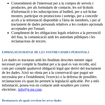
Consentiment de l'interessat per a la compra de serveis i
productes, per als formularis de contacte, les sol·licituds
d'informació o les subscripcions al butlletí, per a sol·licitar
mostres, participar en promocions i sorteigs, per a concedir
accés a la informació disponible a l'àrea de membres, i per al
tractament de dades personals relatives a les cookies opcionals
acceptades per l'usuari.
Compliment de les obligacions legals relatives a la prevenció
del frau, la comunicació amb les autoritats públiques i les
reclamacions de tercers.
EMMAGATZEMATGE DE LES VOSTRES DADES PERSONALS
Les dades es tractaran amb les finalitats descrites mentre sigui
necessari per complir la finalitat per a la qual es van recollir, així
com per complir qualsevol obligació legal que derivi del tractament
de les dades. Això no obsta per a la conservació que pugui ser
necessària per a l'establiment, l'exercici o la defensa de possibles
reclamacions i/o quan ho permeti la legislació aplicable. Per a més
informació, poseu-vos en contacte amb nosaltres per correu
electrònic.
info@g-pg.com
.
Destinataris als quals revelem les seves dades